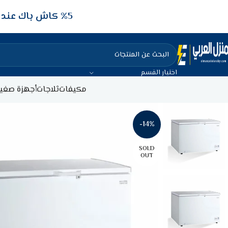
5‎% كاش باك عند الدفع عن طريق الفيزا البنكيه
اختيار القسم
مكيفات
ثلاجات
أجهزة صغير
-14%
SOLD
OUT