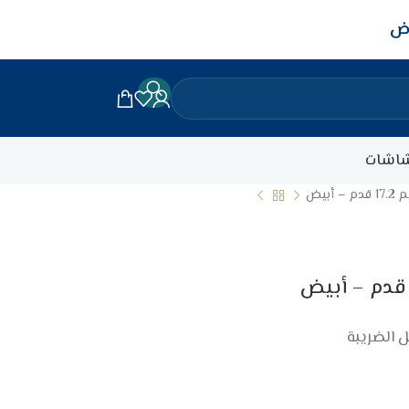
اض
اشات
بيض
 الضريبة