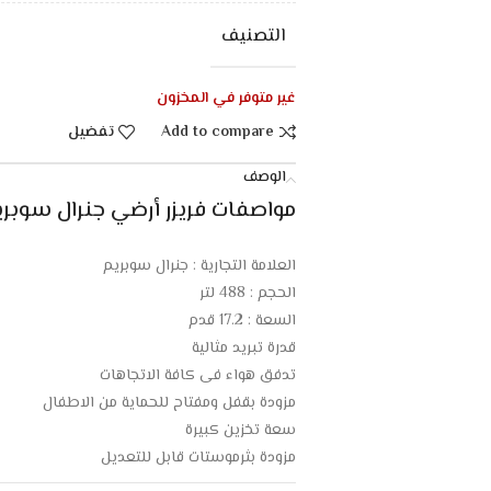
التصنيف
غير متوفر في المخزون
Add to compare
تفضيل
الوصف
مواصفات فريزر أرضي جنرال سوبريم 17.2 قدم – أبي
العلامة التجارية : جنرال سوبريم
الحجم : 488 لتر
السعة : 17.2 قدم
قدرة تبريد مثالية
تدفق هواء فى كافة الاتجاهات
مزودة بقفل ومفتاح للحماية من الاطفال
سعة تخزين كبيرة
مزودة بثرموستات قابل للتعديل
اضاءة داخلية لرؤية اوضح