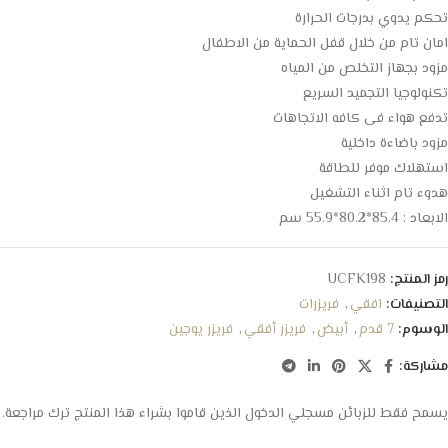
تحكم يدوي بدرجات الحرارة
امان تام من خلال قفل الحماية من الاطفال
مزود بجهاز التخلص من المياه
تكنولوجيا التجميد السريع
تدفع هواء فى كافه الاتجاهات
مزود باضاءة داخلية
استهلاك موفر للطاقة
هدوء تام اثناء التشغيل
الابعاد : 85.4*80.2*55.9 سم
رمز المنتج:
UCFK198
التصنيفات:
افقي
,
فريزرات
الوسوم:
7 قدم
,
أبيض
,
فريزر أفقي
,
فريزر يوجين
مشاركة:
يسمح فقط للزبائن مسجلي الدخول الذين قاموا بشراء هذا المنتج ترك مراجعة.