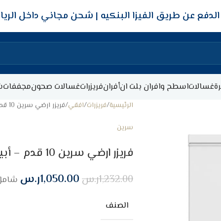
شحن مجاني داخل الري
ة
غسالات
اسطح وافران بلت ان
أفران
فريزرات
غسالات صحون
مجففات
ش
الرئيسية
فريزرات
افقي
فريزر ارضي سرين 10 قدم – أبيض
سرين
فريزر ارضي سرين 10 قدم – أبيض
1,050.00
ر.س
1,232.00
ر.س
شامل 
الصنف