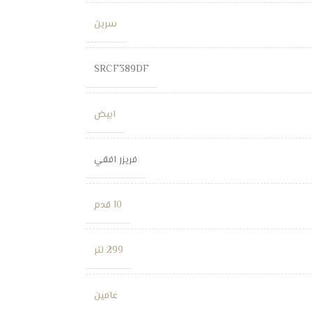
سرين
SRCF389DF
ابيض
فريزر افقي
10 قدم
299 لتر
عامين