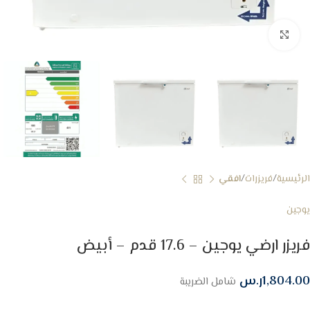
Click to enlarge
الرئيسية
فريزرات
افقي
يوجين
فريزر ارضي يوجين – 17.6 قدم – أبيض
1,804.00
ر.س
شامل الضريبة