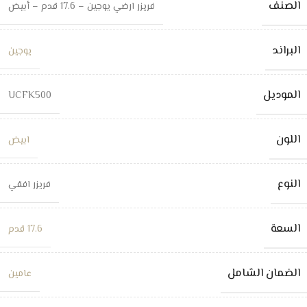
الصنف
فريزر ارضي يوجين – 17.6 قدم – أبيض
البراند
يوجين
الموديل
UCFK500
اللون
ابيض
النوع
فريزر افقي
السعة
17.6 قدم
الضمان الشامل
عامين