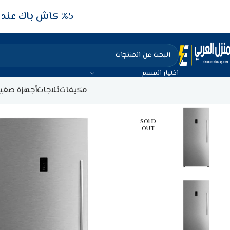
5‎% كاش باك عند الدفع عن طريق الفيزا البنكيه
اختيار القسم
مكيفات
ثلاجات
أجهزة صغير
SOLD
OUT