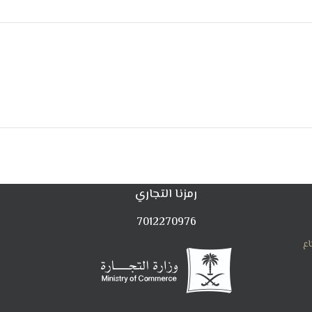
رمزنا التجاري
7012270976
اع