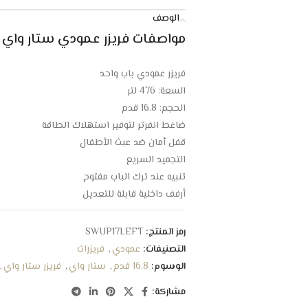
الوصف
مواصفات
فريزر عمودي ستار واي 16.8 قدم – فضي
فريزر عمودي باب واحد
السعة: 476 لتر
الحجم: 16.8 قدم
ضاغط انفرتر لتوفير استهلاك الطاقة
قفل أمان ضد عبث الأطفال
التجميد السريع
تنبيه عند ترك الباب مفتوح
أرفف داخلية قابلة للتعديل
الحفاظ على نضارة الأطعمة والمأكولات
شاشة عرض رقمية
رمز المنتج:
SWUP17LEFT
توزيع جيد للهواء البارد داخل الفريزر
التصنيفات:
عمودي
,
فريزرات
اضاءة داخلية لتسهيل الرؤية
الوسوم:
16.8 قدم
,
ستار واي
,
فريزر ستار واي
,
غاز التبريد المستخدم R600a
مشاركة:
استهلاك اقتصادي موفر للطاقة