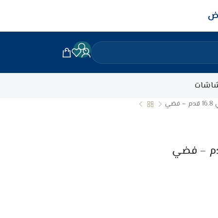
اض
اشات
ضي