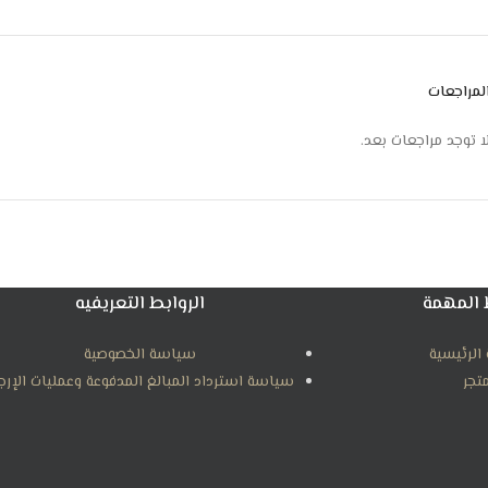
انخفاض مستوى الضجيج
أبعاد المنتج: 80 × 70 × 190 سم
لمراجعات
ا توجد مراجعات بعد.
 المهمة
الروابط التعريفيه
الرئيسية
سياسة الخصوصية
متجر
سياسة استرداد المبالغ المدفوعة وعمليات الإرج