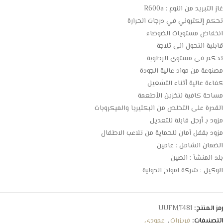
غاز التبريد من النوع : R600a
تحكم إلكتروني في درجات الحرارة
انخفاض مستويات الضوضاء
قابلية التحول الى ثلاجة
تحكم فى مستوى الرطوبة
مصنوعة من مواد عالية الجودة
كفاءة عالية أثناء التشغيل
مساحة كافية لتخزين الأطعمة
القدرة على التخلص من البكتيريا والميكروبات
مزود بـ أرجل قابلة للتعديل
مزود بقفل أمان للحماية من تلاعب الاطفال
الضمان الشامل : عامين
بلد المنشأ : الصين
الوكيل : شركة امواج الدولية
رمز المنتج:
UUFMT481
التصنيفات:
فريزرات
,
عمودي