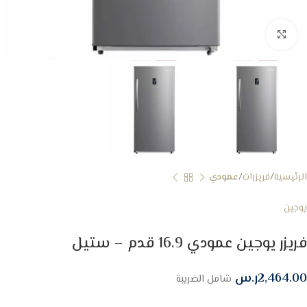
Click to enlarge
الرئيسية
فريزرات
عمودي
يوجين
فريزر يوجين عمودي 16.9 قدم – ستيل
2,464.00
ر.س
شامل الضريبة