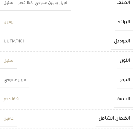
الصنف
فريزر يوجين عمودي 16.9 قدم – ستيل
البراند
يوجين
الموديل
UUFMT481
اللون
ستيل
النوع
فريزر عامودي
السعة
16.9 قدم
الضمان الشامل
عامين