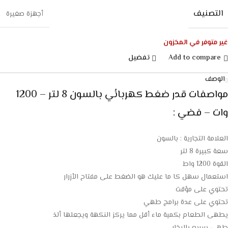
التصنيف
أجهزة صغيرة
غير متوفر في المخزون
Add to compare
تفضيل
الوصف
مواصفات قدر ضغط كهربائي بالسون 8 لتر – 1200
وات – فضي :
العلامة التجارية : بالسون
سعة كبيرة 8 لتر
القوة 1200 واط
استعمال سهل كا ما عليك هو الضغط على مفتاح الأزرار
تحتوي على مؤقت
تحتوي على عدة برامج طهي
يطهى الطعام بكمية ماء أقل مما يركز النكهة ويجعلها ألذ
طهي سريع بالبخار