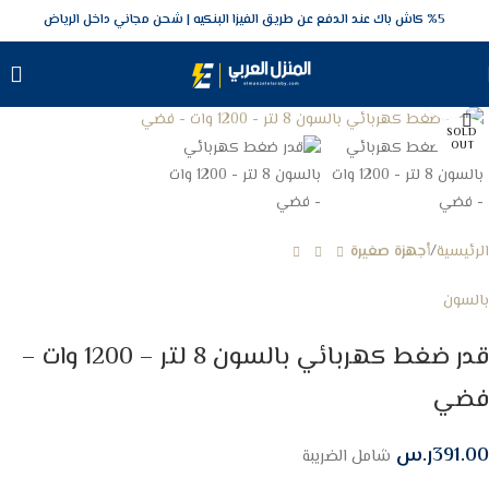
5‎% كاش باك عند الدفع عن طريق الفيزا البنكيه
شحن مجاني داخل الرياض
Click to enlarge
SOLD
OUT
الرئيسية
أجهزة صغيرة
بالسون
قدر ضغط كهربائي بالسون 8 لتر – 1200 وات –
فضي
391.00
ر.س
شامل الضريبة