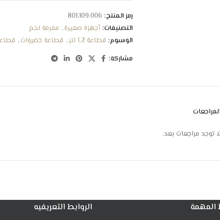
حامل الشفرات
تقطيع فعال
رمز المنتج:
801.109.006
قاعدة سفلية مطاطية مانعة للانزلاق
التصنيفات:
أجهزة صغيرة
,
مفرمة لحم
سهولة التنظيف والنقل والتخزين والفك والترك
الوسوم:
قطاعة 1.2 لتر
,
قطاعة خضروات
,
قطاعة
مشاركة:
لمراجعات
ا توجد مراجعات بعد.
 المهمة
الروابط التعريفيه