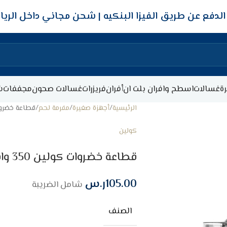
شحن مجاني داخل الري
ة
غسالات
اسطح وافران بلت ان
أفران
فريزرات
غسالات صحون
مجففات
ش
الرئيسية
أجهزة صغيرة
مفرمة لحم
قطاعة خضروات كولين 350 و
كولين
قطاعة خضروات كولين 350 وات – 1.2 لتر – أخضر
105.00
ر.س
شامل الضريبة
الصنف