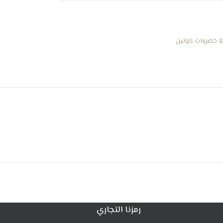
يب
 خضروات كولين
رمزنا التجاري