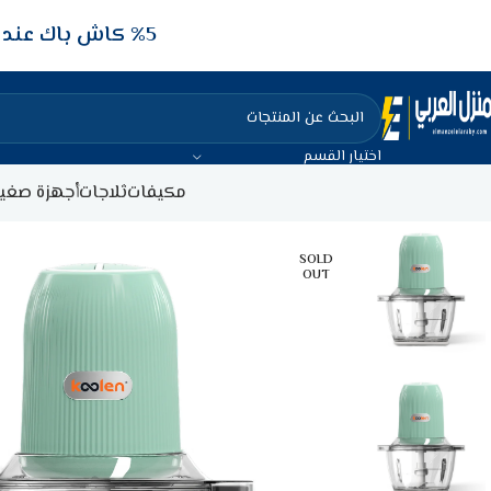
5‎% كاش باك عند الدفع عن طريق الفيزا البنكيه
اختيار القسم
مكيفات
ثلاجات
أجهزة صغير
SOLD
OUT