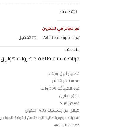
التصنيف
غير متوفر في المخزون
Add to compare
تفضيل
الوصف
مواصفات قطاعة خضروات كولين 350 وات – 1.2 لتر – أخضر :
تصميم أنيق وجذاب
سعة اللتر 1.2 لتر
قوة كهربائية 350 واط
دورق زجاجي
مقبض مريح
هيكل من بلاستيك ABS المقوى
شفرات مزدوجة عالية الجودة من الفولاذ المقاوم 
معدات السلامة