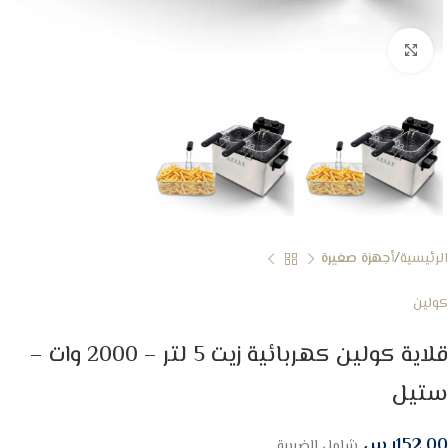
Click to enlarge
الرئيسية
أجهزة صغيرة
كولين
قلاية كولين كهربائية زيت 5 لتر – 2000 وات –
ستيل
152.00
ر.س
شامل الضريبة