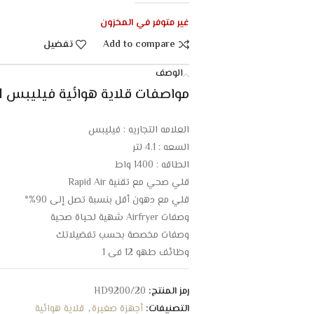
غير متوفر في المخزون
Add to compare
تفضيل
الوصف
مواصفات قلاية هوائية فيليبس 4.1 لتر – 1400 واط – أبيض :
العلامه التجاريه : فيليبس
السعه : 4.1 لتر
الطاقه : 1400 واط
قلي صحي مع تقنية Rapid Air
قلي مع دهون أقل بنسبة تصل إلى 90%*
وصفات Airfryer شهية لحياة صحية
وصفات مخصصة بحسب تفضيلاتك
وظائف طهو 12 في 1
توفير الوقت والطاقة
تحضير الطعام في المنزل بسهولة تامة
رمز المنتج:
HD9200/20
التحكم القابل للضبط بدرجة الحرارة والوقت
التصنيفات:
أجهزة صغيرة
,
قلاية هوائية