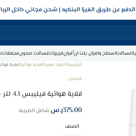
شحن مجاني داخل الري
ة
غسالات
اسطح وافران بلت ان
أفران
فريزرات
غسالات صحون
مجففات
ش
الرئيسية
أجهزة صغيرة
قلاية هوائية
قلاية هوائية فيليبس 4.1
فيليبس
قلاية هوائية فيليبس 4.1 لتر – 1400 واط – أبيض
375.00
ر.س
شامل الضريبة
الصنف