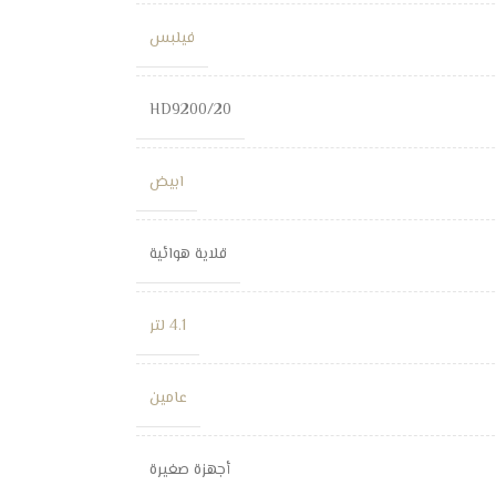
فيلبس
HD9200/20
ابيض
قلاية هوائية
4.1 لتر
عامين
أجهزة صغيرة