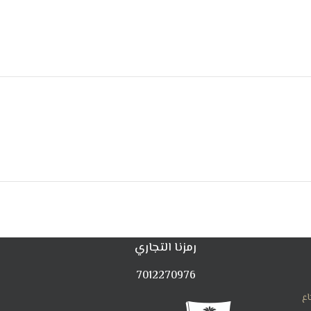
رمزنا التجاري
7012270976
اع