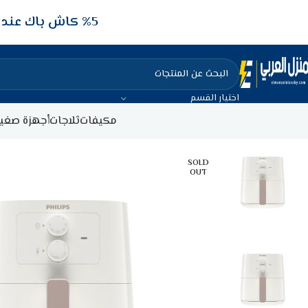
5‎% كاش باك عند الدفع عن طريق الفيزا البنكيه
اختيار القسم
مكيفات
ثلاجات
أجهزة صغير
SOLD
OUT