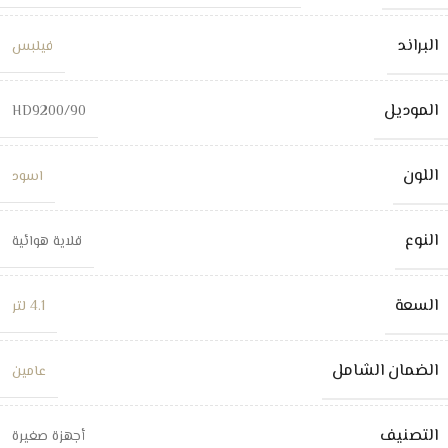
البراند
فيلبس
الموديل
HD9200/90
اللون
اسود
النوع
قلاية هوائية
السعة
4.1 لتر
الضمان الشامل
عامين
التصنيف
أجهزة صغيرة