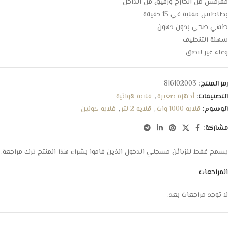
مقرمش من الخارج ورقيق من الداخل
بطاطس مقلية في 15 دقيقة
طهي صحي بدون دهون
سهلة التنظيف
وعاء غير لاصق
رمز المنتج:
816102003
التصنيفات:
أجهزة صغيرة
,
قلاية هوائية
الوسوم:
قلايه 1000 وات
,
قلايه 2 لتر
,
قلايه كولين
مشاركة:
يسمح فقط للزبائن مسجلي الدخول الذين قاموا بشراء هذا المنتج ترك مراجعة.
المراجعات
لا توجد مراجعات بعد.