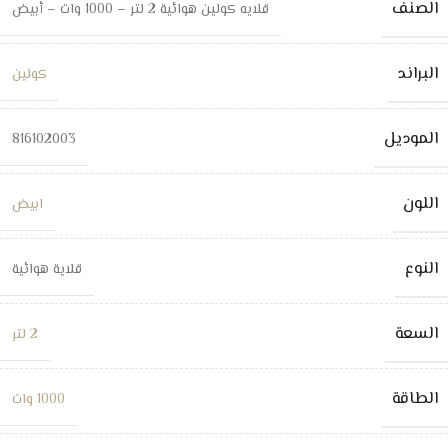
الصنف
قلايه كولين هوائية 2 لتر – 1000 وات – أبيض
البراند
كولين
الموديل
816102003
اللون
ابيض
النوع
قلاية هوائية
السعة
2 لتر
الطاقة
1000 وات