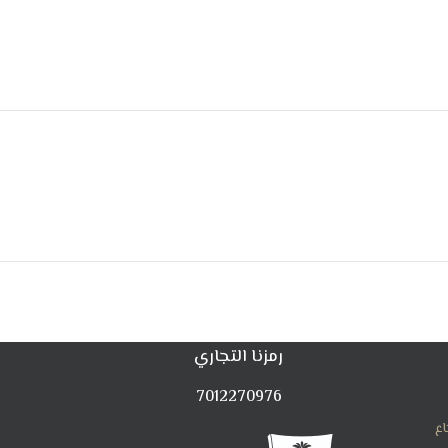
رمزنا التجاري
7012270976
اع