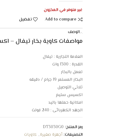
غير متوفر في المخزون
Add to compare
تفضيل
الوصف
مواصفات كاوية بخار تيفال – اكسيس ستيم – 
العلامة التجارية : تيفال
القدرة : 1300 وات
تعمل بالبخار
البخار المستمر 19 جرام / دقيقه
ثلاثي التوصيل
اكسيس ستيم
امكانية حملها باليد
الجهد الكهربائي : 240 فولت
تصميم مميز وانيق
خفيفة الوزن
رمز المنتج:
DT3030G0
التصنيفات:
أجهزة صغيرة
,
كاويات