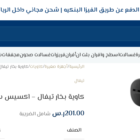
شحن مجاني داخل الري
ة
غسالات
اسطح وافران بلت ان
أفران
فريزرات
غسالات صحون
مجففات
ش
الرئيسية
أجهزة صغيرة
كاويات
كاوية بخار تيفال – ا
تيفال
كاوية بخار تيفال – اكسيس ستيم – 1300 و
201.00
ر.س
شامل الضريبة
الصنف
ك