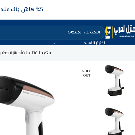
5‎% كاش باك عند الدفع عن طريق الفيزا البنكيه
اختيار القسم
مكيفات
ثلاجات
أجهزة صغير
SOLD
OUT