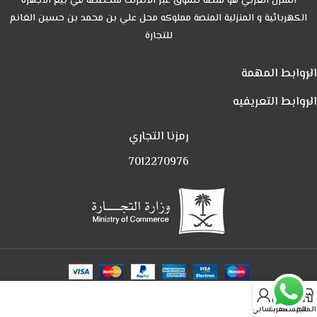
المنزل العربي هو منصة تسوق عبر الانترنت متخصصة في بيع الأجهزة
الكهربائية و المنزلية المنصة مملوكه محل علي بن محمد بن حسين الغانم
للتجارة
الروابط المهمة
الروابط التعريفيه
رمزنا التجاري
7012270976
0
المتجر
المفضلة
العربة
حسابي