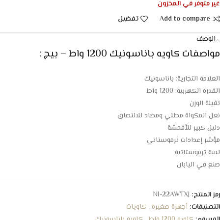
غير متوفر في المخزون
Add to compare
تفضيل
الوصف
مواصفات كاويه باناسونيك 1200 واط – بيج :
العلامة التجارية: باناسونيك
القدرة الكهربية: 1200 واط
ثقيلة الوزن
نعل المكواة مطلي ومضاد للالتصاق
دليل كبير للأقمشة
مؤشر إعدادات ثرموستاتي
لمبة ثرموستاتية
صنع في اليابان
رمز المنتج:
NI-22AWTXJ
التصنيفات:
أجهزة صغيرة
,
كاويات
الوسوم:
كاويه 1200 واط
,
كاويه باناسونيك