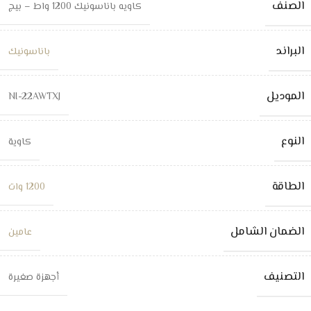
الصنف
كاويه باناسونيك 1200 واط – بيج
البراند
باناسونيك
الموديل
NI-22AWTXJ
النوع
كاوية
الطاقة
1200 وات
الضمان الشامل
عامين
التصنيف
أجهزة صغيرة