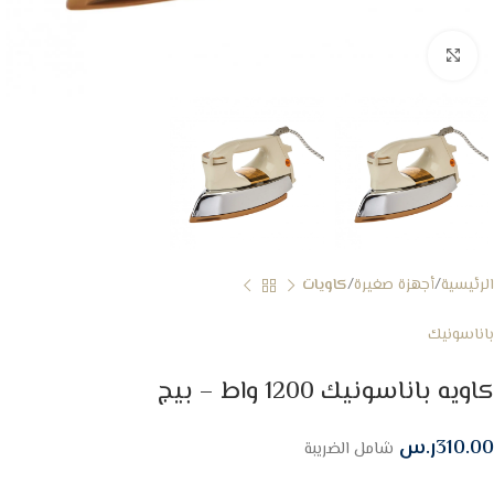
Click to enlarge
الرئيسية
أجهزة صغيرة
كاويات
باناسونيك
كاويه باناسونيك 1200 واط – بيج
310.00
ر.س
شامل الضريبة