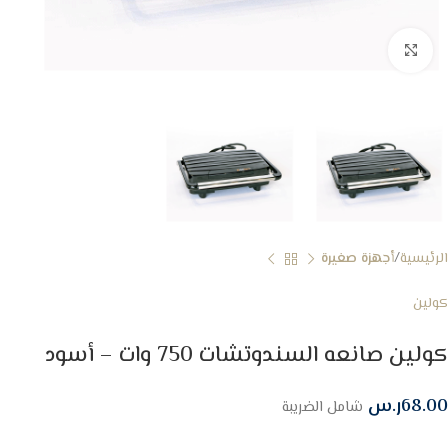
Click to enlarge
الرئيسية
أجهزة صغيرة
كولين
كولين صانعه السندوتشات 750 وات – أسود
68.00
ر.س
شامل الضريبة