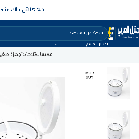
5‎% كاش باك عند الدفع عن طريق الفيزا البنكيه
اختيار القسم
مكيفات
ثلاجات
أجهزة صغير
SOLD
OUT