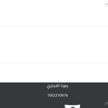
رمزنا التجاري
7012270976
اع