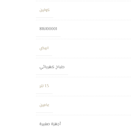
كولين
816100001
ابيض
طباخ كهربائي
1.5 لتر
عامين
أجهزة صغيرة