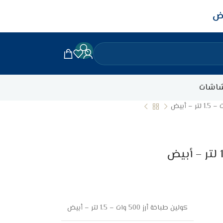
اض
اشات
كولين طباخة أرز 500 وات – 1.5 لتر – أبيض