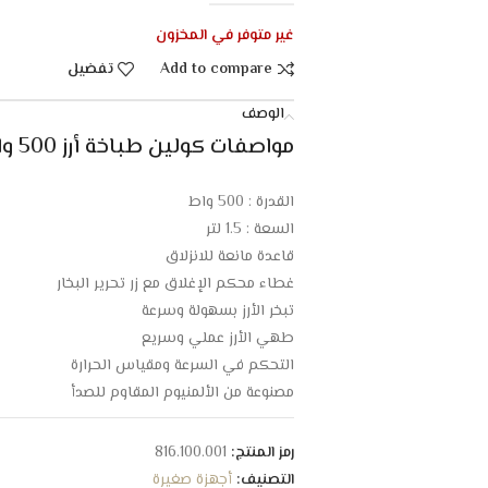
غير متوفر في المخزون
Add to compare
تفضيل
الوصف
مواصفات كولين طباخة أرز 500 وات – 1.5 لتر – أبيض :
القدرة : 500 واط
السعة : 1.5 لتر
قاعدة مانعة للانزلاق
غطاء محكم الإغلاق مع زر تحرير البخار
تبخر الأرز بسهولة وسرعة
طهي الأرز عملي وسريع
التحكم في السرعة ومقياس الحرارة
مصنوعة من الألمنيوم المقاوم للصدأ
طلاء داخلي يقلل من الحاجة إلى الزيت
الأبعاد 27.8 * 27 * 25.8 سم
رمز المنتج:
816.100.001
التصنيف:
أجهزة صغيرة