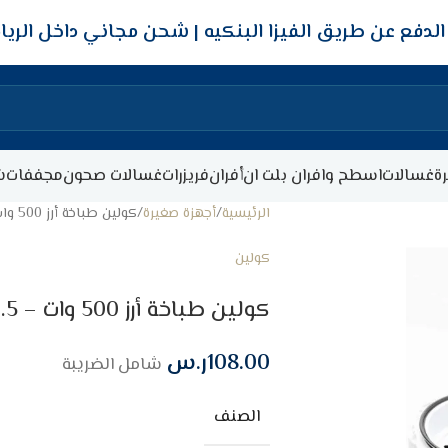
شحن مجاني داخل الري
ة
غسالات
اسطح وافران بلت ان
أفران
فريزرات
غسالات صحون
مجففات
ش
الرئيسية
أجهزة صغيرة
كولين طباخة أرز 500 وات – 1.5 لتر – أبيض
كولين
كولين طباخة أرز 500 وات – 1.5 لتر – أبيض
108.00
ر.س
شامل الضريبة
الصنف