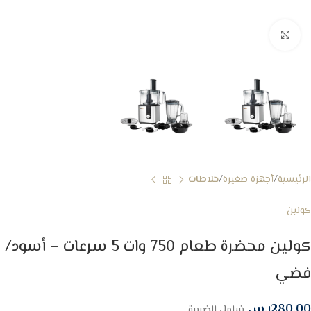
Click to enlarge
الرئيسية
أجهزة صغيرة
خلاطات
كولين
كولين محضرة طعام 750 وات 5 سرعات – أسود/
فضي
280.00
ر.س
شامل الضريبة