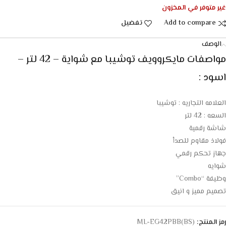
غير متوفر في المخزون
Add to compare
تفضيل
الوصف
مواصفات مايكروويف توشيبا مع شواية – 42 لتر –
اسود :
العلامه التجاريه : توشيبا
السعه : 42 لتر
شاشة رقمية
فولاذ مقاوم للصدأ
جهاز تحكم رقمي
شوايه
وظيفة “Combo”
تصميم مميز و انيق
رمز المنتج:
ML-EG42PBB(BS)