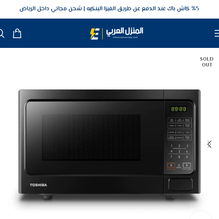
5‎% كاش باك عند الدفع عن طريق الفيزا البنكيه
شحن مجاني داخل الرياض
SOLD
OUT