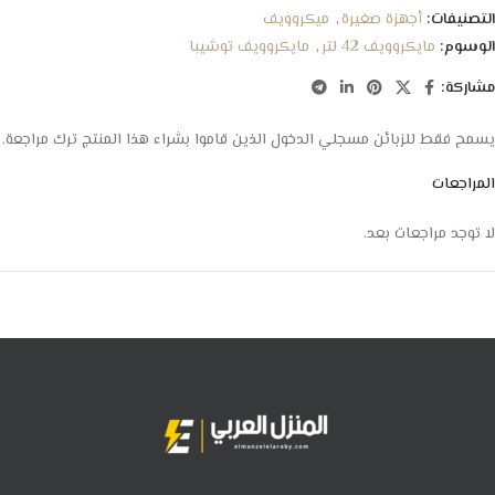
التصنيفات:
أجهزة صغيرة
,
ميكروويف
الوسوم:
مايكروويف 42 لتر
,
مايكروويف توشيبا
مشاركة:
يسمح فقط للزبائن مسجلي الدخول الذين قاموا بشراء هذا المنتج ترك مراجعة.
المراجعات
لا توجد مراجعات بعد.