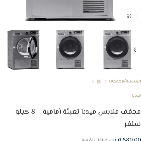
Click to enlarge
الرئيسية
مجففات
ميديا
مجفف ملابس ميديا تعبئة أمامية – 8 كيلو –
سلفر
1,880.00
ر.س
شامل الضريبة