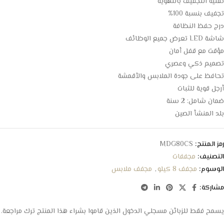
تقنية التجفيف بالتهوية
تجفيف بنسبة 100%
درج حفظ النظافة
شاشة LED تعرض جميع الوظائف
مؤقت مع قفل أمان
تصميم ذكي وعصري
تحافظ على جودة الملابس والأقمشة
أرجل قوية للثبات
ضمان شامل: 2 سنة
بلد المنشأ الصين
رمز المنتج:
MDG80CS
التصنيف:
مجففات
الوسوم:
مجفف 8 كيلو
,
مجفف ملابس
مشاركة:
يسمح فقط للزبائن مسجلي الدخول الذين قاموا بشراء هذا المنتج ترك مراجعة.