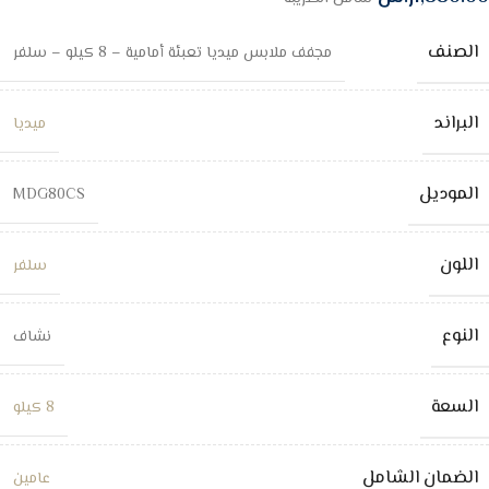
الصنف
مجفف ملابس ميديا تعبئة أمامية – 8 كيلو – سلفر
البراند
ميديا
الموديل
MDG80CS
اللون
سلفر
النوع
نشاف
السعة
8 كيلو
الضمان الشامل
عامين