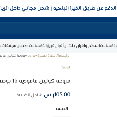
شحن مجاني داخل الري
ة
غسالات
اسطح وافران بلت ان
أفران
فريزرات
غسالات صحون
مجففات
ش
الرئيسية
أجهزة صغيرة
مراوح
مروحة كولين عامودية 16 بوصة برو – 50 
كولين
مروحة كولين عامودية 16 بوصة برو – 50 وات – اسود
105.00
ر.س
شامل الضريبة
الصنف