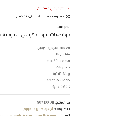
غير متوفر في المخزون
Add to compare
تفضيل
الوصف
مواصفات مروحة كولين عامودية 16 بوصة برو – 50 وات – اسود :
العلامة التجارية كولين
مقاس 16
الطاقة: 50 واط
3 سرعات
ريشة ثلاثية
ضوضاء منخفضة
كفاءة عالية
رمز المنتج:
807.100.011
التصنيفات:
أجهزة صغيرة
,
مراوح
الوسوم:
مروحة 16 بوصه
,
مروحة عاموديه
,
مروحة