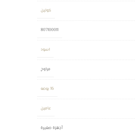
كولين
807100011
اسود
مراوح
16 بوصه
عامين
أجهزة صغيرة