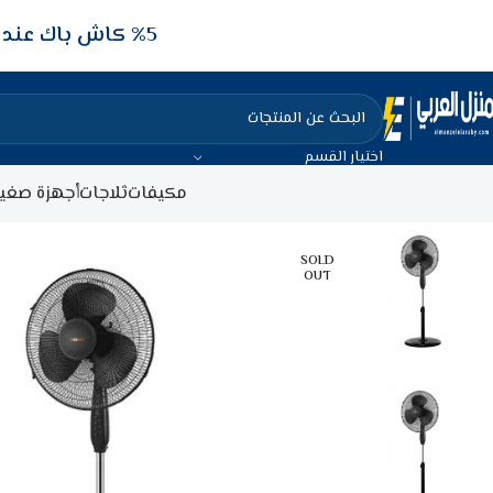
5‎% كاش باك عند الدفع عن طريق الفيزا البنكيه
اختيار القسم
مكيفات
ثلاجات
أجهزة صغير
SOLD
OUT