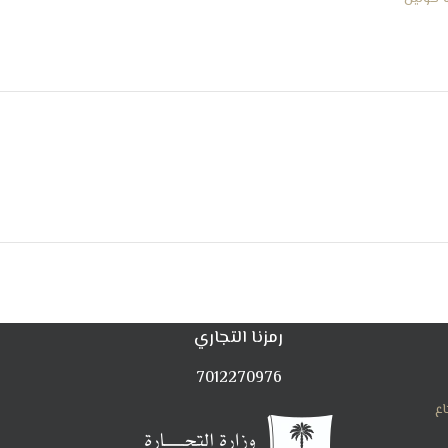
رمزنا التجاري
7012270976
اع