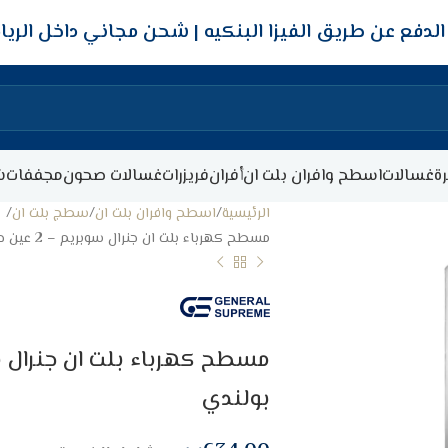
شحن مجاني داخل الري
ة
غسالات
اسطح وافران بلت ان
أفران
فريزرات
غسالات صحون
مجففات
ش
الرئيسية
اسطح وافران بلت ان
سطج بلت ان
مسطح كهرباء بلت ان جنرال سوبريم – 2 عين حجر – 30 سم – بولندي
بولندي