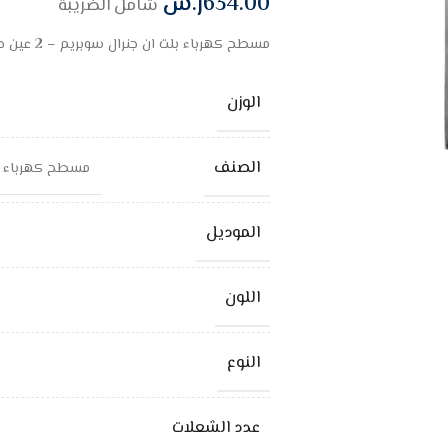
634.00
ر.س
شامل الضريبة
مسطح كهرباء بلت ان جنرال سوبريم – 2 عين حجر – 30 سم – بولندي
الوزن
الصنف
مسطح كهرباء بلت ان جنرال
الموديل
اللون
النوع
عدد الشعلات