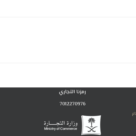
رمزنا التجاري
7012270976
اع