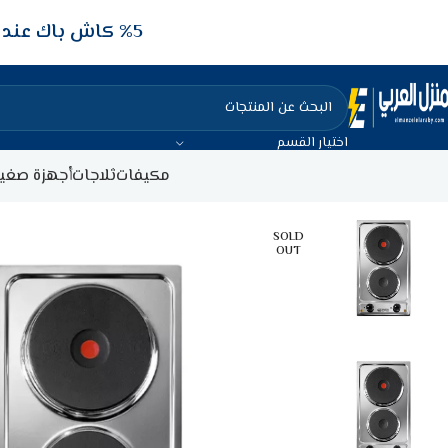
5‎% كاش باك عند الدفع عن طريق الفيزا البنكيه
اختيار القسم
مكيفات
ثلاجات
أجهزة صغير
SOLD
OUT