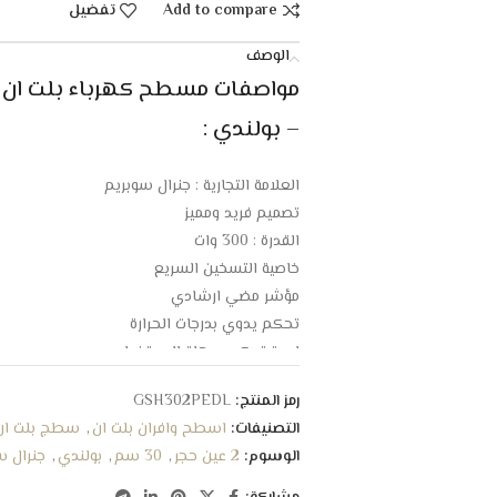
Add to compare
تفضيل
الوصف
– بولندي :
العلامة التجارية : جنرال سوبريم
تصميم فريد ومميز
القدرة : 300 وات
خاصية التسخين السريع
مؤشر مضي ارشادي
تحكم يدوي بدرجات الحرارة
لوحة تحكم سهلة الاستخدام
العين الامامية بقدرة : 100 وات
رمز المنتج:
GSH302PEDL
العين الخلفية بقدرة : 200 وات
التصنيفات:
اسطح وافران بلت ان
,
سطج بلت ان
مصنوع من خامات عالية مقاومة للصدأ
الوسوم:
2 عين حجر
,
30 سم
,
بولندي
,
جنرال س
استهلاك موفر للطاقة