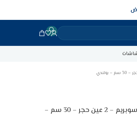
اض
اشات
مسطح كهرباء بلت ان جنرال سوبريم – 2 عين حجر – 30 سم –