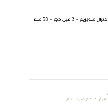
مواصفات مسطح كهرباء بلت ان جنرال سوبريم – 2 عين حجر – 30 سم
وبريم
,
مسطح كهرباء بلت ان