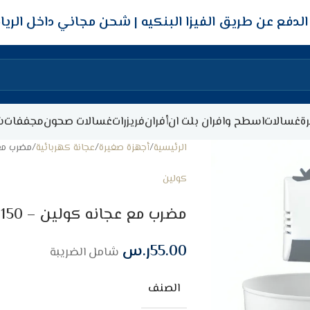
شحن مجاني داخل الري
ة
غسالات
اسطح وافران بلت ان
أفران
فريزرات
غسالات صحون
مجففات
ش
الرئيسية
أجهزة صغيرة
عجانة كهربائية
مضرب مع عجانه 
كولين
مضرب مع عجانه كولين – 150 وات – ابيض/رمادي
55.00
ر.س
شامل الضريبة
الصنف