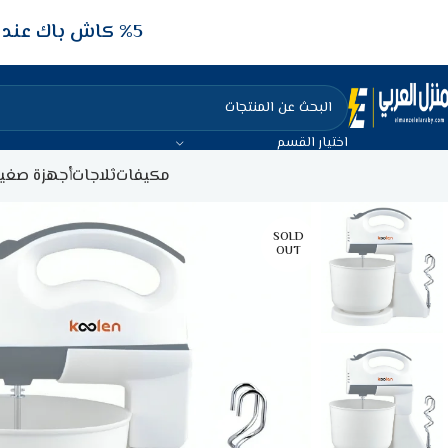
5‎% كاش باك عند الدفع عن طريق الفيزا البنكيه
اختيار القسم
مكيفات
ثلاجات
أجهزة صغير
SOLD
OUT