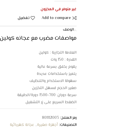
غير متوفر في المخزون
Add to compare
تفضيل
الوصف
مواصفات مضرب مع عجانه كولين – 150 وات – ابيض/رما
العلامة التجارية : كولين
القدرة : 150 وات
يقوم بخفق بسرعة عالية
يتميز باستخدامات عديدة
سهولة الاستخدام والتنظيف
صغير الحجم فسهل التخزين
سرعة دوران: 700-1500 دورة/الدقيقة
الضغط السريع علي زر التشغيل
الأبعاد : 18 * 21 * 29 سم
الضمان الشامل : عامين
رمز المنتج:
801112003
التصنيفات:
أجهزة صغيرة
,
عجانة كهربائية