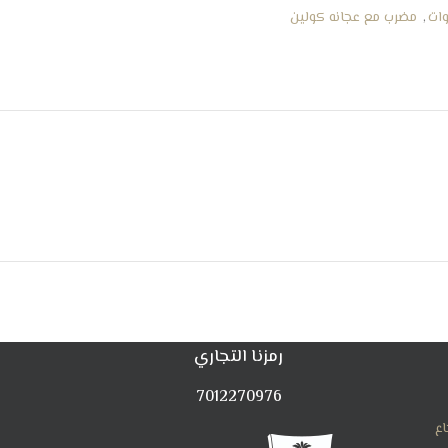
,
مضرب مع عجانه كولين
رمزنا التجاري
7012270976
اع