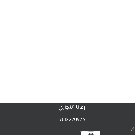
حن من الداخل
ى جزيئات
رمزنا التجاري
7012270976
اع