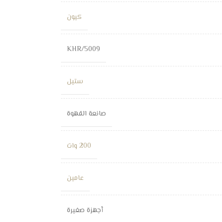
كيون
KHR/5009
ستيل
صانعة القهوة
200 وات
عامين
أجهزة صغيرة