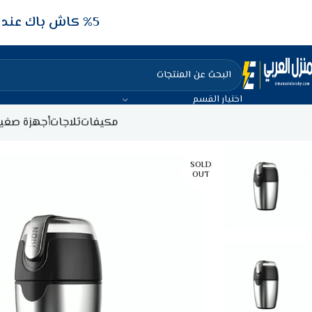
5‎% كاش باك عند الدفع عن طريق الفيزا البنكيه
اختيار القسم
مكيفات
ثلاجات
أجهزة صغير
SOLD
OUT