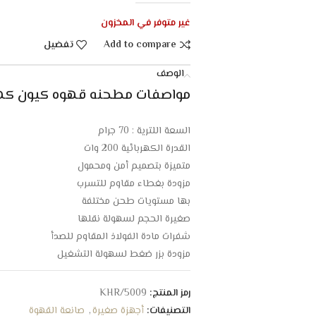
غير متوفر في المخزون
Add to compare
تفضيل
الوصف
مواصفات مطحنه قهوه كيون كهربائية 200 وات 
السعة اللترية : 70 جرام
القدرة الكهربائية 200 وات
متميزة بتصميم أمن ومحمول
مزودة بغطاء مقاوم للتسرب
بها مستويات طحن مختلفة
صغيرة الحجم لسهولة نقلها
شفرات مادة الفولاذ المقاوم للصدأ
مزودة بزر ضغط لسهولة التشغيل
تتميز بسهولة التنظيف
قابلة للنقل (حتى 12 كوب قهوة)
رمز المنتج:
KHR/5009
مزودة بجهاز مدمج للحماية من الحرارة الزائدة
التصنيفات:
أجهزة صغيرة
,
صانعة القهوة