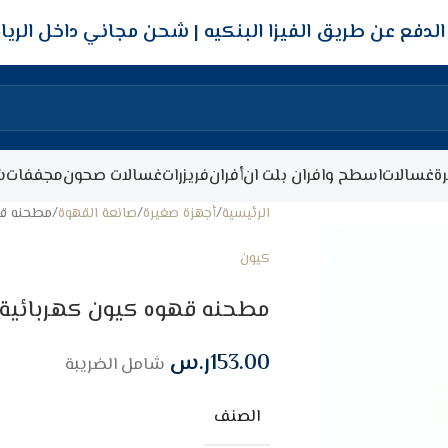
شحن مجاني داخل الري
ة
غسالات
اسطح وافران بلت ان
أفران
فريزرات
غسالات صحون
مجففات
ش
الرئيسية
أجهزة صغيرة
صانعة القهوة
مطحنه قهوه كي
كيون
مطحنه قهوه كيون كهربائية 200 وات – ستيل
153.00
ر.س
شامل الضريبة
الصنف