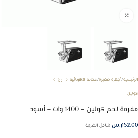
Click to enlarge
الرئيسية
أجهزة صغيرة
عجانة كهربائية
كولين
مفرمة لحم كولين – 1400 وات – أسود
152.00
ر.س
شامل الضريبة