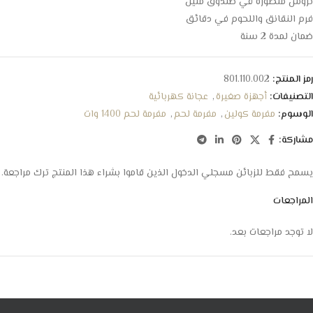
تروس متطورة في صندوق متين
فرم النقانق واللحوم في دقائق
ضمان لمدة 2 سنة
رمز المنتج:
801.110.002
التصنيفات:
أجهزة صغيرة
,
عجانة كهربائية
الوسوم:
مفرمة كولين
,
مفرمة لحم
,
مفرمة لحم 1400 وات
مشاركة:
يسمح فقط للزبائن مسجلي الدخول الذين قاموا بشراء هذا المنتج ترك مراجعة.
المراجعات
لا توجد مراجعات بعد.