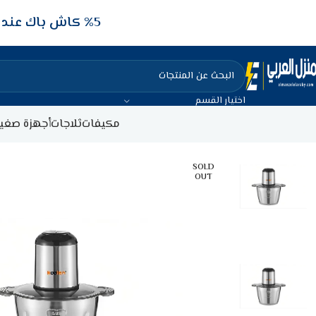
5‎% كاش باك عند الدفع عن طريق الفيزا البنكيه
اختيار القسم
مكيفات
ثلاجات
أجهزة صغير
SOLD
OUT