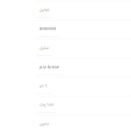
كولين
801109011
ستيل
قطاعة لحم
3 لتر
500 وات
عامين