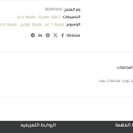
سهلة الفك والتركيب والاستخدام
موصلات معدنية متينة
رمز المنتج:
801109011
تصميم أنيق يضفي جمالاً على المطبخ
التصنيفات:
أجهزة صغيرة
,
مفرمة لحم
عالية الكفاءة في العمل
الوسوم:
مفرمة 3 لتر
,
مفرمة كولين
,
مفرمة لحم
مع نظام حماية لمنع تداخل الشفرات
مشاركة:
لمراجعات
ا توجد مراجعات بعد.
 المهمة
الروابط التعريفيه