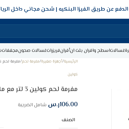
شحن مجاني داخل الري
ة
غسالات
اسطح وافران بلت ان
أفران
فريزرات
غسالات صحون
مجففات
ش
الرئيسية
أجهزة صغيرة
مفرمة لحم
مفرمة لحم كولين 3 لتر مع ملحقات –
كولين
مفرمة لحم كولين 3 لتر مع ملحقات – 500 وات – ستيل
106.00
ر.س
شامل الضريبة
الصنف
م