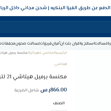
شحن مجاني داخل الري
ة
غسالات
اسطح وافران بلت ان
أفران
فريزرات
غسالات صحون
مجففات
ش
الرئيسية
مكانس كهربائية
مكنسة برميل هيتاشي 21 لتر – 2200 وات
هيتاشي
مكنسة برميل هيتاشي 21 لتر – 2200 وات – احمر
866.00
ر.س
شامل الضريبة
الصنف