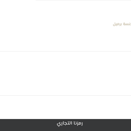
فوهه للشقوق
سة برميل
رمزنا التجاري