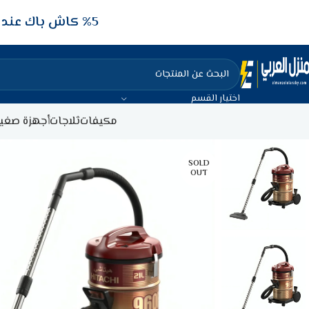
5‎% كاش باك عند الدفع عن طريق الفيزا البنكيه
اختيار القسم
مكيفات
ثلاجات
أجهزة صغير
SOLD
OUT