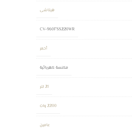
هيتاشى
CV-960FSS220WR
أحمر
مكنسة كهربائية
21 لتر
2200 وات
عامين