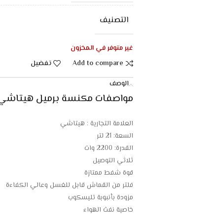
التصنيف
غير متوفر في المخزون
Add to compare
تفضيل
الوصف
مواصفات مكنسة برميل هيتاشي 21 لتر – 2200 وات – احمر 
العلامة التجارية : هيتاشي
السعة: 21 لتر
القدرة: 2200 وات
ثلاثي التوصيل
قوة شفط ممتازة
فلتر من القماش قابل للغسل وعالي الكفاءة
مزودة بأنبوبة تليسكوب
خاصية نفث الهواء