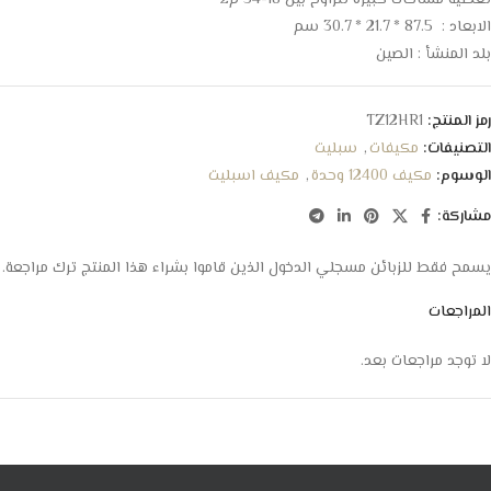
تغطية مساحات كبيرة تتراوح بين 18-54 م2
الابعاد : 87.5 * 21.7 * 30.7 سم
بلد المنشأ : الصين
رمز المنتج:
TZ12HR1
التصنيفات:
مكيفات
,
سبليت
الوسوم:
مكيف 12400 وحدة
,
مكيف اسبليت
مشاركة:
يسمح فقط للزبائن مسجلي الدخول الذين قاموا بشراء هذا المنتج ترك مراجعة.
المراجعات
لا توجد مراجعات بعد.