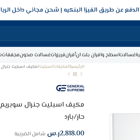
شحن مجاني داخل الري
ة
غسالات
اسطح وافران بلت ان
أفران
فريزرات
غسالات صحون
مجففات
ش
الرئيسية
مكيفات
سبليت
مكيف اسبليت جنرال سوبريم بلات
حار/بارد
2,818.00
ر.س
شامل الضريبة