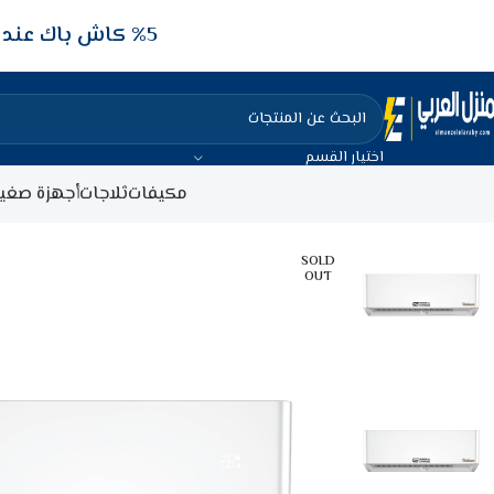
5‎% كاش باك عند الدفع عن طريق الفيزا البنكيه
اختيار القسم
مكيفات
ثلاجات
أجهزة صغير
SOLD
OUT