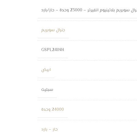
 بلاتينيوم انفيرتر – 23000 وحدة – حار/بارد
جنرال سوبريم
GSPL24INH
ابيض
سبليت
24000 وحدة
حار – بارد