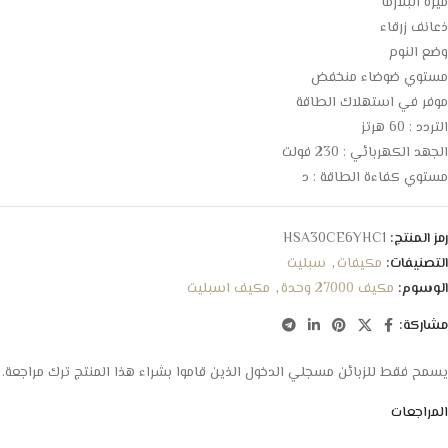
ميزة البلازما
ذعانف زرقاء
وضع النوم
مستوي ضوضاء منخفض
موفر في استهلاك الطاقة
التردد : 60 هرتز
الجهد الكهربائي : 230 فولت
مستوي كفاءة الطاقة : د
رمز المنتج:
HSA30CE6YHC1
التصنيفات:
مكيفات
,
سبليت
الوسوم:
مكيف 27000 وحدة
,
مكيف اسبليت
مشاركة:
يسمح فقط للزبائن مسجلي الدخول الذين قاموا بشراء هذا المنتج ترك مراجعة.
المراجعات