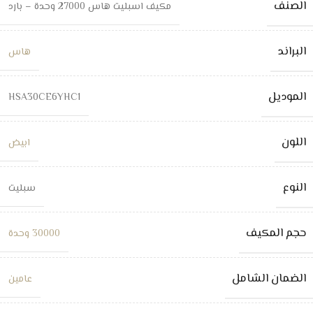
الصنف
مكيف اسبليت هاس 27000 وحدة – بارد
البراند
هاس
الموديل
HSA30CE6YHC1
اللون
ابيض
النوع
سبليت
حجم المكيف
30000 وحدة
الضمان الشامل
عامين