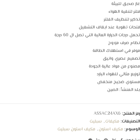
غاز صديق للبيئة
فلتر لتنقية الهواء
تذكير لتنظيف الفلتر
فتحات تهوية عند ايقاف التشغيل
تحمل درجات الحرارة العالية التي تصل ال 60 درجة
نظام صرف مزدوج
موفر في استهلاك الطاقة
تصميم عصري وانيق
مصنوع من مواد عالية الجودة
توزيع مثالي للهواء البارد
مستوي ضجيج منخفض
بلد المنشأ: الصين
رمز المنتج:
ASSAC24AX6
التصنيفات:
مكيفات
,
سبليت
الوسوم:
مكيف استون
,
مكيف استون سبليت