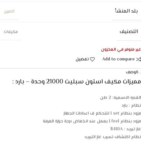
بلد المنشأ
الصين
التصنيف
مكيفات
غير متوفر في المخزون
Add to compare
تفضيل
الوصف
مميزات مكيف استون سبليت 21000 وحدة – بارد :
القدره الاسمية: 2 طن
نظام : بارد
مزود بنظام I set للتحكم ف اعدادات الجهاز
مزود بنظام I feel يعمل عند انخفاض درجة حرارة الغرفة
غاز تبريد : R410A
نظام اكتشاف تسرب غاز التبريد