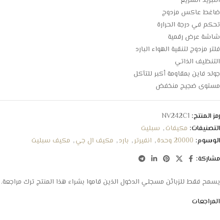
التبريد السريع
ضاغط عاكس مزدوج
تحكم في درجة الحرارة
شاشة عرض رقمية
فلتر مزدوج لتنقية الهواء البارد
التنظيف الذاتي
جولد فاين بمقاومة أكبر للتآكل
مستوى ضجيج منخفض
رمز المنتج:
NV242C1
التصنيفات:
مكيفات
,
سبليت
الوسوم:
20000 وحدة
,
انفيرتر
,
بارد
,
مكيف ال جي
,
مكيف سبليت
مشاركة:
يسمح فقط للزبائن مسجلي الدخول الذين قاموا بشراء هذا المنتج ترك مراجعة.
المراجعات