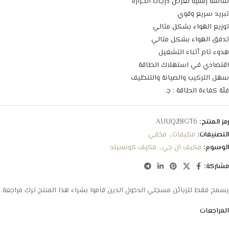
شاشة رقمية لعرض درجات الحرارة
تبريد سريع وقوي
توزيع الهواء بشكل مثالي
تدفق الهواء بشكل مثالي
هدوء تام أثناء التشغيل
اقتصادي في استهلاك الطاقة
سهل التركيب والصيانة والتنظيف
فئة كفاءة الطاقة : جـ
رمز المنتج:
AUUQ28GT6
التصنيفات:
مكيفات
,
مخفي
الوسوم:
مكيف ال جي
,
مكيف كونسيلد
مشاركة:
يسمح فقط للزبائن مسجلي الدخول الذين قاموا بشراء هذا المنتج ترك مراجعة.
المراجعات