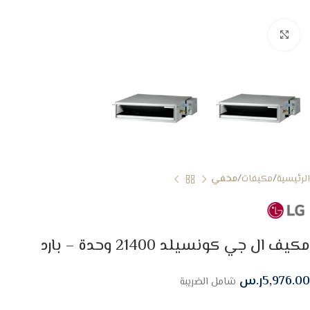
Click to enlarge
الرئيسية
مكيفات
مخفي
مكيف ال جي كونسيلد 21400 وحدة – بارد
5,976.00
ر.س
شامل الضريبة