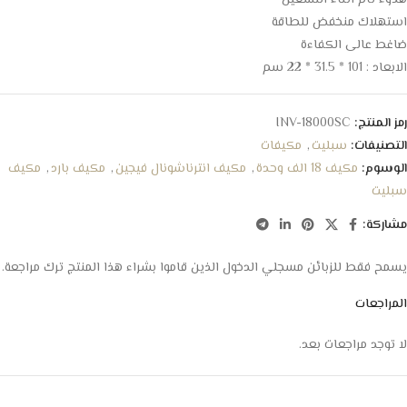
هدوء تام اثناء التشغيل
استهلاك منخفض للطاقة
ضاغط عالى الكفاءة
الابعاد : 101 * 31.5 * 22 سم
رمز المنتج:
INV-18000SC
التصنيفات:
سبليت
,
مكيفات
الوسوم:
مكيف 18 الف وحدة
,
مكيف انترناشونال فيجين
,
مكيف بارد
,
مكيف
سبليت
مشاركة:
يسمح فقط للزبائن مسجلي الدخول الذين قاموا بشراء هذا المنتج ترك مراجعة.
المراجعات
لا توجد مراجعات بعد.