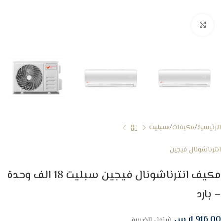
Click to enlarge
الرئيسية
مكيفات
سبليت
انترناشونال فيجين
مكيف انترناشونال فيجين سبليت 18 الف وحدة
– بارد
1,916.00
ر.س
شامل الضريبة