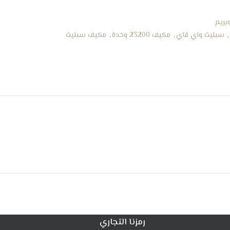
بريم
,
سبليت واي فاي
,
مكيف 23200 وحدة
,
مكيف سبليت
رمزنا التجاري