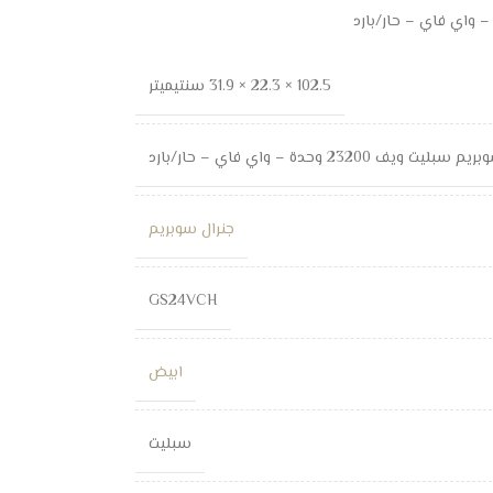
102.5 × 22.3 × 31.9 سنتيميتر
ف 23200 وحدة – واي فاي – حار/بارد
جنرال سوبريم
GS24VCH
ابيض
سبليت