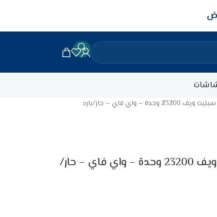
اض
اشات
ة – واي فاي – حار/بارد
مكيف جنرال سوبريم سبليت ويف 23200 وحدة – واي فاي – حار/