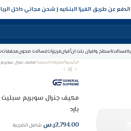
شحن مجاني داخل الري
ة
غسالات
اسطح وافران بلت ان
أفران
فريزرات
غسالات صحون
مجففات
ش
الرئيسية
مكيفات
سبليت
مكيف جنرال سوبريم سبليت ويف 23200 وحد
بارد
2,794.00
ر.س
شامل الضريبة