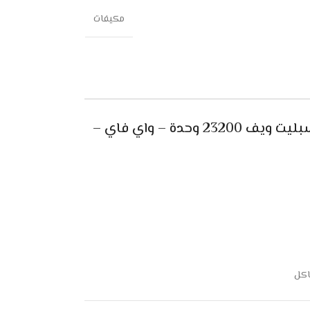
مكيفات
مواصفات مكيف جنرال سوبريم سبليت ويف 23200 وحدة – واي فاي –
اكل