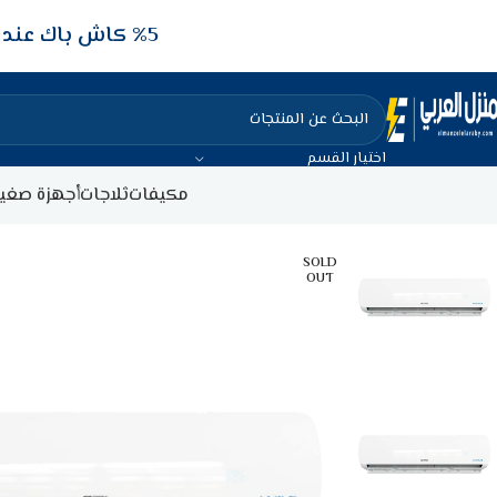
5‎% كاش باك عند الدفع عن طريق الفيزا البنكيه
اختيار القسم
مكيفات
ثلاجات
أجهزة صغير
SOLD
OUT