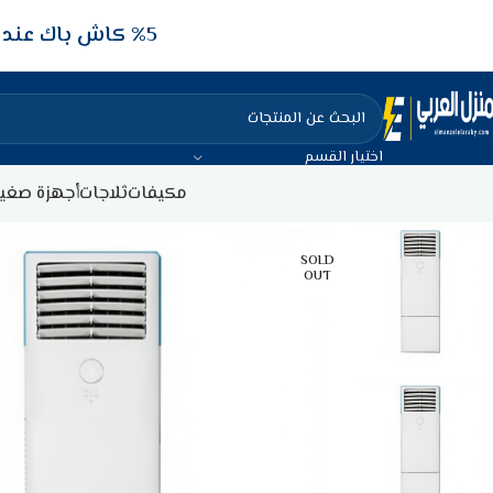
5‎% كاش باك عند الدفع عن طريق الفيزا البنكيه
اختيار القسم
مكيفات
ثلاجات
أجهزة صغير
SOLD
OUT