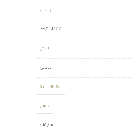
بانكول
AMFL48CC
ابيض
دولابي
48000 وحدة
عامين
مكيفات