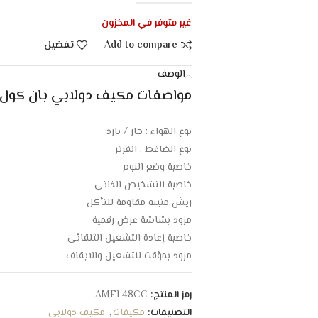
غير متوفر في المخزون
Add to compare
تفضيل
الوصف
مواصفات مكيف دولابي بان كول 43000 وحده انفرتر – حار / بارد 
نوع الهواء : حار / بارد
نوع الضاغط : انفرتر
خاصية وضع النوم
خاصية التشخيص الذاتى
ريش متينه مقاومة للتأكل
مزود بشاشة عرض رقمية
خاصية إعادة التشغيل التلقائى
مزود بمؤقت للتشغيل والايقاف
توزيع مثالى للهواء
تصميم عصرى وأنيق
رمز المنتج:
AMFL48CC
تدفق قوي بعيد المدي للهواء
التصنيفات:
مكيفات
,
مكيف دولابي