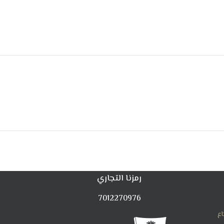
رمزنا التجاري
7012270976
اع