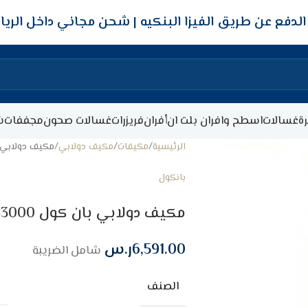
شحن مجاني داخل الري
ة
غسالات
اسطح وافران بلت ان
أفران
فريزرات
غسالات صحون
مجففات
ش
الرئيسية
مكيفات
مكيف دولابي
مكيف دولابي بان كول 43000 وحده
بانكول
مكيف دولابي بان كول 43000 وحده انفرتر – حار / بارد
6,591.00
ر.س
شامل الضريبة
الصنف