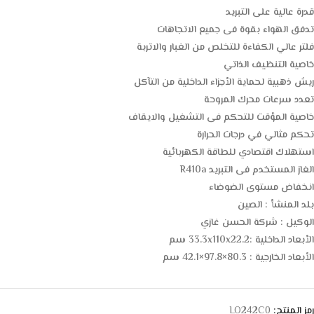
قدرة عالية على التبريد
تدفق الهواء بقوة فى جميع الاتجاهات
فلتر عالي الكفاءة للتخلص من الغبار والاتربة
خاصية التنظيف الذاتي
ريش ذهبية لحماية الأجزاء الداخلية من التآكل
تعدد سرعات محرك المروحة
خاصية المؤقت للتحكم فى التشغيل والايقاف
تحكم مثالي في درجات الحرارة
استهلاك اقتصادي للطاقة الكهربائية
الغاز المستخدم فى التبريد R410a
انخفاض مستوى الضوضاء
بلد المنشأ : الصين
الوكيل : شركة الحسن غازي
الأبعاد الداخلية :33.3x110x22.2 سم
الأبعاد الخارجية : 80.3×97.8×42.1 سم
رمز المنتج:
LO242C0