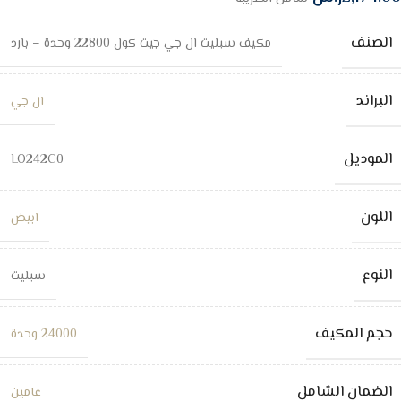
الصنف
مكيف سبليت ال جي جيت كول 22800 وحدة – بارد
البراند
ال جي
الموديل
LO242C0
اللون
ابيض
النوع
سبليت
حجم المكيف
24000 وحدة
الضمان الشامل
عامين