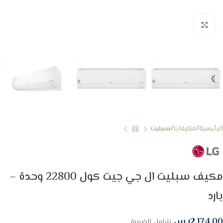
Click to enlarge
الرئيسية
مكيفات
سبليت
مكيف سبليت ال جي جيت كول 22800 وحدة –
بارد
2,174.00
ر.س
شامل الضريبة