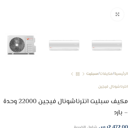
Click to enlarge
الرئيسية
مكيفات
سبليت
انترناشونال فيجين
مكيف سبليت انترناشونال فيجين 22000 وحدة
– بارد
2,472.00
ر.س
شامل الضريبة