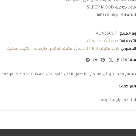
تعدد سرعات المروحة تصل الي 6 سرعات
مزود بخاصية SLEEP MOOD
استهلاك موفر للطاقة
رمز المنتج:
AUX36CLF
التصنيفات:
سبليت
,
مكيفات
الوسوم:
بارد
,
مكيف 28400 وحدة
,
مكيف اوكس دايموند
,
مكيف سبليت
مشاركة:
يسمح فقط للزبائن مسجلي الدخول الذين قاموا بشراء هذا المنتج ترك مراجعة.
المراجعات
لا توجد مراجعات بعد.