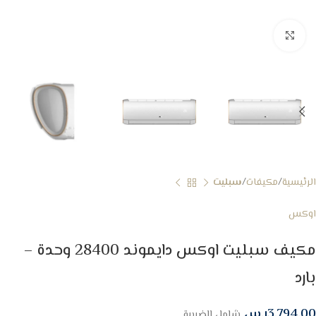
Click to enlarge
الرئيسية
مكيفات
سبليت
اوكس
مكيف سبليت اوكس دايموند 28400 وحدة –
بارد
3,794.00
ر.س
شامل الضريبة