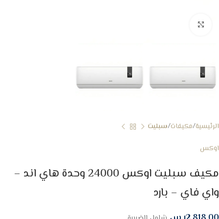
Click to enlarge
الرئيسية
مكيفات
سبليت
اوكس
مكيف سبليت اوكس 24000 وحدة هاي اند –
واي فاي – بارد
2,818.00
ر.س
شامل الضريبة