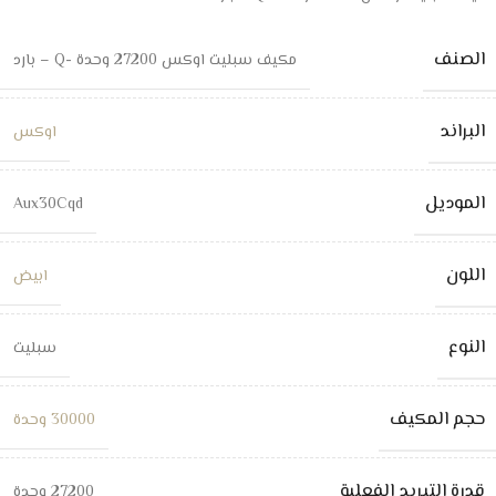
الصنف
مكيف سبليت اوكس 27200 وحدة -Q – بارد
البراند
اوكس
الموديل
Aux30Cqd
اللون
ابيض
النوع
سبليت
حجم المكيف
30000 وحدة
قدرة التبريد الفعلية
27200 وحدة