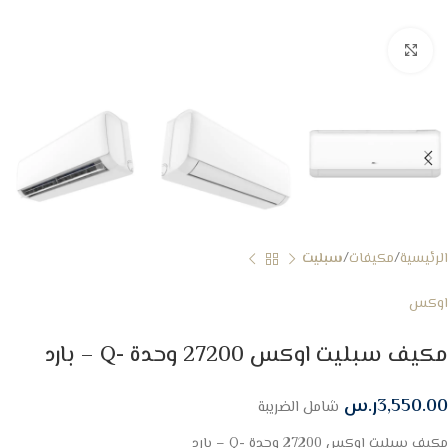
Click to enlarge
الرئيسية
مكيفات
سبليت
اوكس
مكيف سبليت اوكس 27200 وحدة -Q – بارد
3,550.00
ر.س
شامل الضريبة
مكيف سبليت اوكس 27200 وحدة -Q – بارد