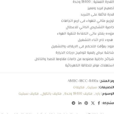
القدرة الفعلية : 18400 وحدة
تصميم فريد ومميز
قدرة فائقة على التبريد
توزيع مثالي للهواء فى اربع اتجاهات
خاصية التشخيص الذاتي للاعطال
مزوده بفلتر عالى الكفاءة لتنقية الهواء
هدوء تام اثناء التشغيل
مزود بمؤقت للتحكم فى الايقاف والتشغيل
شاشة عرض رقمية لتوضيح درجات الحرارة
شرائح داخلية مصنوعه من خامات مقاومة للصدا والتاكل
استهلاك موفر للطاقة الكهربائية
رمز المنتج:
AMBC-18CC-R410a
التصنيفات:
سبليت
,
مكيفات
الوسوم:
بارد
,
مكيف 18400 وحدة
,
مكيف بانكول
,
مكيف سبليت
مشاركة: