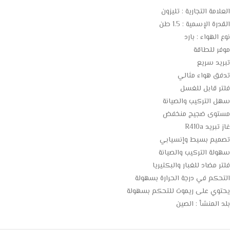
العلامة التجارية : تليزون
القدرة الإسمية : 1.5 طن
نوع الهواء : بارد
موفر للطاقة
تبريد سريع
تدفق هواء مثالي
فلتر قابل للغسل
سهل التركيب والصيانة
مستوى ضجيج منخفض
غاز تبريد R410a
تصميم بسيط وإنسيابي
سهولة التركيب والصيانة
فلتر مضاد للغبار والبكتيريا
التحكم في درجة الحرارة بسهولة
يحتوي على ريموت للتحكم بسهولة
بلد المنشأ : الصين