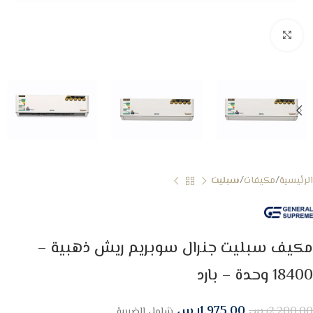
Click to enlarge
الرئيسية
مكيفات
سبليت
مكيف سبليت جنرال سوبريم ريش ذهبية –
18400 وحدة – بارد
1,975.00
ر.س
2,200.00
ر.س
شامل الضريبة