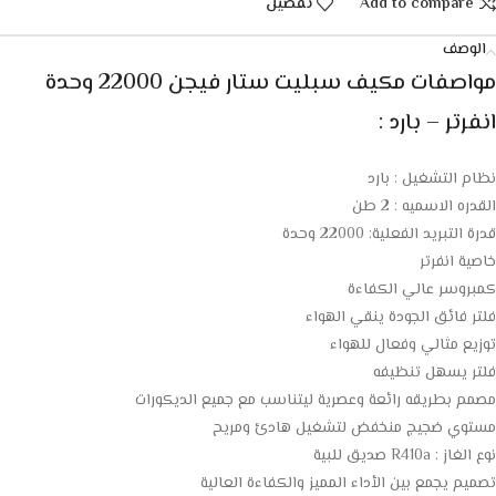
Add to compare
تفضيل
الوصف
مواصفات مكيف سبليت ستار فيجن 22000 وحدة
انفرتر – بارد :
نظام التشغيل : بارد
القدره الاسميه : 2 طن
قدرة التبريد الفعلية: 22000 وحدة
خاصية انفرتر
كمبروسر عالي الكفاءة
فلتر فائق الجودة ينقي الهواء
توزيع مثالي وفعال للهواء
فلتر يسهل تنظيفه
مصمم بطريقه رائعة وعصرية ليتناسب مع جميع الديكورات
مستوي ضجيج منخفض لتشغيل هادئ ومريح
نوع الغاز : R410a صديق للبية
تصميم يجمع بين الأداء المميز والكفاءة العالية