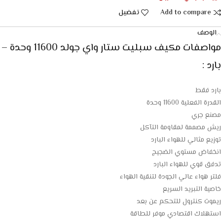
Add to compare
تفضيل
الوصف
مواصفات مكيف سبليت ستار واي جولد 11600 وحدة –
بارد :
بارد فقط
القدرة الفعلية 11600 وحدة
مصنع جري
ريش مصممة لمقاومة التآكل
توزيع مثالي للهواء البارد
انخفاض مستوي الضجيج
تدفق قوي للهواء البارد
فلتر هواء عالي الجودة لتنقية الهواء
خاصية التبريد السريع
ريموت كنترول للتحكم عن بعد
استهلاك اقتصادي موفر للطاقة