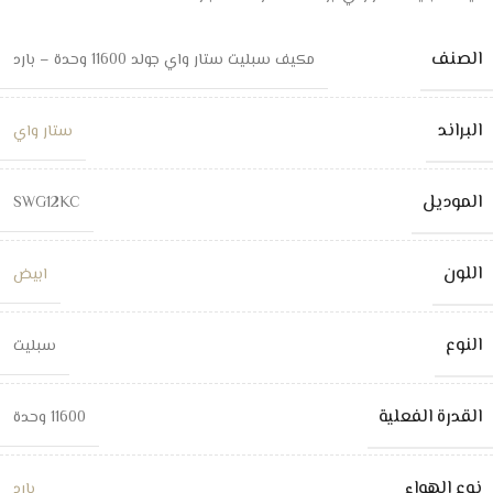
الصنف
مكيف سبليت ستار واي جولد 11600 وحدة – بارد
البراند
ستار واي
الموديل
SWG12KC
اللون
ابيض
النوع
سبليت
القدرة الفعلية
11600 وحدة
نوع الهواء
بارد