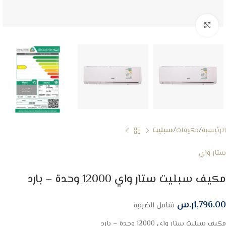
Click to enlarge
الرئيسية
مكيفات
سبليت
ستار واي
مكيف سبليت ستار واي 12000 وحدة – بارد
1,796.00
ر.س
شامل الضريبة
مكيف سبليت ستار واي 12000 وحدة – بارد