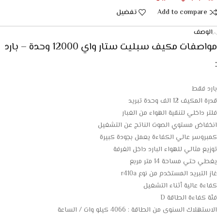
Add to compare
تفضيل
الوصف
مواصفات
مكيف سبليت ستار واي 12000 وحدة – بارد
:
بارد فقط
قدرة المكيف 12 الف وحدة تبريد
فلتر داخلي لتنقية الهواء من الغبار
انخفاض مستوي الصوت الناتج عن التشغيل
كمبروسر عالي الكفاءة يعمل بجودة كبيرة
توزيع مثالي للهواء البارد داخل الغرفة
يغطي حتي مساحة 14 متر مربع
غاز التبريد المستخدم من نوع r410a
كفاءة عالية أثناء التشغيل
فئة كفاءة الطاقة D
الاستهلاك السنوى من الطاقة : 4066 كيلو وات / الساعة