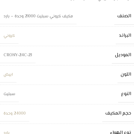
الصنف
مكيف كروني سبليت 21000 وحدة – بارد
البراند
كروني
الموديل
CRONY-24C-21
اللون
ابيض
النوع
سبليت
حجم المكيف
24000 وحدة
نوع الهواء
بارد