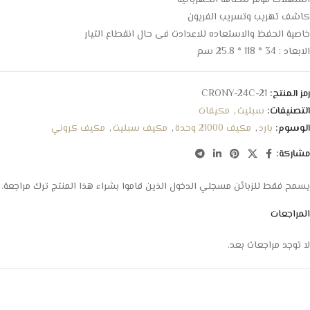
استهلاك موفر للطاقة الكهربائية
كاشف تهريب وتسريب الفريون
خاصية الحفظ والاستعاده للاعدادت فى حال انقطاع التيار
الابعاد : 34 * 118 * 25.8 سم
رمز المنتج:
CRONY-24C-21
التصنيفات:
سبليت
,
مكيفات
الوسوم:
بارد
,
مكيف 21000 وحدة
,
مكيف سبليت
,
مكيف كروني
مشاركة:
يسمح فقط للزبائن مسجلي الدخول الذين قاموا بشراء هذا المنتج ترك مراجعة.
المراجعات
لا توجد مراجعات بعد.