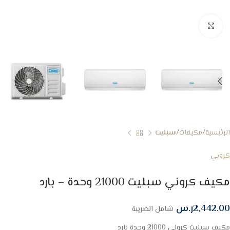
Click to enlarge
الرئيسية
مكيفات
سبليت
كروني
مكيف كروني سبليت 21000 وحدة – بارد
2,442.00
ر.س
شامل الضريبة
مكيف سبليت كروني 21000 وحدة بارد