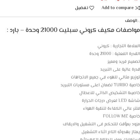
Add to compare
تفضيل
الوصف
مواصفات مكيف كروني سبليت 21000 وحدة – بارد :
العلامة التجارية : كروني
القدرة الفعلية : 21000 وحدة
تصميم فريد ومميز
قدرة عالية على التبريد
توزيع مثالي للهوء في جميع الاتجاهات
خاصية TURBO لضمان اعلى مستويات التبريد
خاصيىة التشخيص الذاتي للاعطال
شاشة LED لعرض درجات الحرارة
فلتر عالي الكفاءة لتنقية الهواء
خاصية FOLLOW ME
مزود بمؤقت للتحكم فى التشغيل والايقاف
يمتاز بهدوئه التام اثناء التشغيل