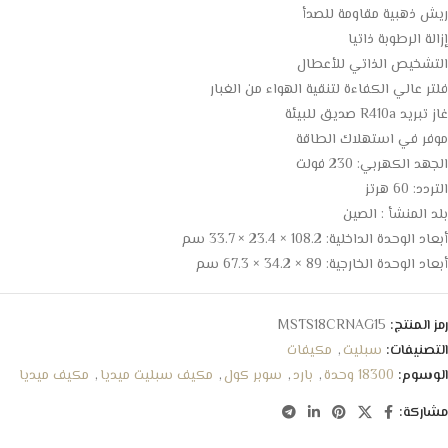
ريش ذهبية مقاومة للصدأ
إزالة الرطوبة ذاتيا
التشخيص الذاتي للأعطال
فلتر عالي الكفاءة لتنقية الهواء من الغبار
غاز تبريد R410a صديق للبيئة
موفر في استهلاك الطاقة
الجهد الكهربي: 230 فولت
التردد: 60 هرتز
بلد المنشأ : الصين
أبعاد الوحدة الداخلية: 108.2 × 23.4 × 33.7 سم
أبعاد الوحدة الخارجية: 89 × 34.2 × 67.3 سم
رمز المنتج:
MSTS18CRNAG15
التصنيفات:
سبليت
,
مكيفات
الوسوم:
18300 وحدة
,
بارد
,
سوبر كول
,
مكيف سبليت ميديا
,
مكيف ميديا
مشاركة: