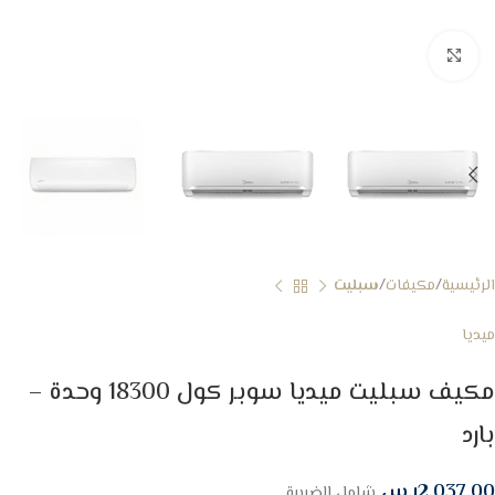
Click to enlarge
الرئيسية
مكيفات
سبليت
ميديا
مكيف سبليت ميديا سوبر كول 18300 وحدة –
بارد
2,037.00
ر.س
شامل الضريبة