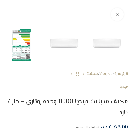
Click to enlarge
الرئيسية
مكيفات
سبليت
ميديا
مكيف سبليت ميديا 11900 وحده روتاري – حار /
بارد
1,773.00
ر.س
شامل الضريبة