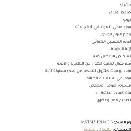
حار/بارد
ضاغط روتاري
تيربو
موزع مثالي للهواء في 4 اتجاهات
وضع النوم الهادئ
اعاده التشغيل التلقائي
ازالة الرطوبة
تشخيص الاعطال ذاتيا
فلتر فعال لتنقية الهواء من البكتيريا والاتربة
مزود بريموت كنترول للتحكم عن بعد بسهولة تامة
موفر في استهلاك الطاقة
مستوي ضوضاء منخفض
فئة كفاءة الطاقة : د
تصميم مميز وعصري
رمز المنتج:
MSTS12HRNAG15
التصنيفات:
مكيفات
,
سبليت