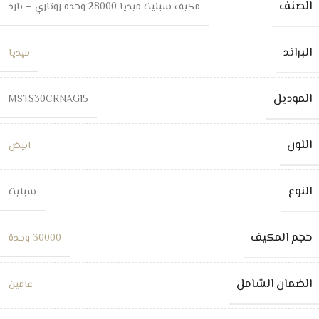
الصنف
مكيف سبليت ميديا 28000 وحده روتاري – بارد
البراند
ميديا
الموديل
MSTS30CRNAG15
اللون
ابيض
النوع
سبليت
حجم المكيف
30000 وحدة
الضمان الشامل
عامين