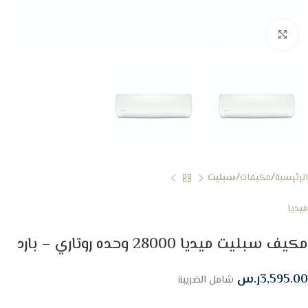
Click to enlarge
الرئيسية
مكيفات
سبليت
ميديا
مكيف سبليت ميديا 28000 وحده روتاري – بارد
3,595.00
ر.س
شامل الضريبة