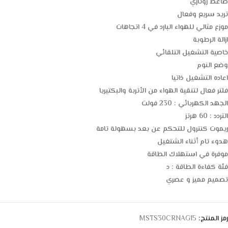
ضاغط روتاري
تريد سريع وفعال
موزع مثالي للهواء البارد في 4 اتجاهات
ازالة الرطوبة
خاصية التشغيل التلقائي
وضع النوم
اعاده التشغيل ذاتيا
فلتر فعال لتنقية الهواء من الأتربة والبكتيريا
الجهد الكهربائي : 230 فولت
التردد : 60 هرتز
ريموت كنترول للتحكم عن بعد بسهولة تامة
هدوء تام أثناء الشتغيل
موفرة في استهلاك الطاقة
فئة كفاءة الطاقة : د
تصميم مميز و عصري
رمز المنتج:
MSTS30CRNAG15